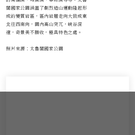
閣國家公園涵蓋了劇烈造山運動隆起形
成的變質岩區，區內岩層走向大致成東
北往西南向，園內高山突兀，峽谷深
邃，奇景美不勝收，極具特色之處。
照片來源：太魯閣國家公園