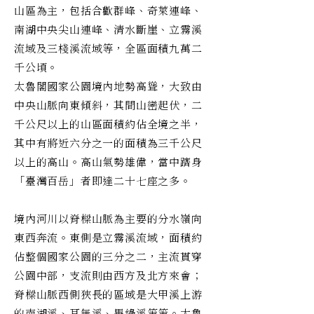
山區為主，包括合歡群峰、奇萊連峰、
南湖中央尖山連峰、清水斷崖、立霧溪
流域及三棧溪流域等，全區面積九萬二
千公頃。
太魯閣國家公園境內地勢高聳，大致由
中央山脈向東傾斜，其間山巒起伏，二
千公尺以上的山區面積約佔全境之半，
其中有將近六分之一的面積為三千公尺
以上的高山。高山氣勢雄偉，當中躋身
「臺灣百岳」者即達二十七座之多。
境內河川以脊樑山脈為主要的分水嶺向
東西奔流。東側是立霧溪流域，面積約
佔整個國家公園的三分之二，主流貫穿
公園中部，支流則由西方及北方來會；
脊樑山脈西側狹長的區域是大甲溪上游
的南湖溪、耳無溪、畢綠溪等等。太魯