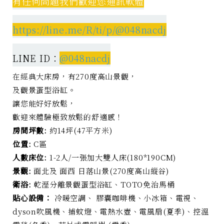
有任何問題我們歡迎您通訊軟體
https://line.me/R/ti/p/@048nacdj
LINE ID：
@048nacdj
在經典大床房，有270度高山景觀，
及觀景蛋型浴缸。
讓您能好好放鬆，
歡迎來體驗極致放鬆的舒適感！
房間坪數:
約14坪(47平方米)
位置:
C區
人數床位:
1-2人/一張加大雙人床(180*190CM)
景觀:
面北及 面西 日落山景(270度高山縱谷)
衛浴:
乾溼分離景觀蛋型浴缸、TOTO免治馬桶
貼心設備：
冷暖空調、 膠囊咖啡機、小冰箱、電視、
dyson吹風機、捕蚊燈、電熱水壺、電風扇(夏季)、控溫