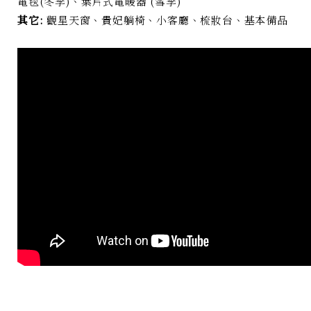
電毯(冬季)、葉片式電暖器 (雪季)
其它:
觀星天窗、貴妃躺椅、小客廳、梳妝台、基本備品