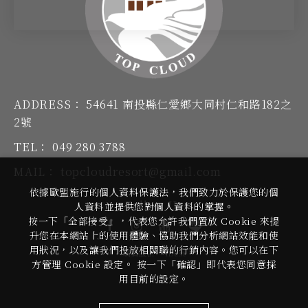
ADDRESS：
54641 南投縣仁愛鄉大同村仁和路182之
2號
TEL：
049 280 3788
MAIL：
topcloudresort@gmail.com
依據歐盟施行的個人資料保護法，我們致力於保護您的個
Follow Us
人資料並提供您對個人資料的掌握。
按一下「全部接受」，代表您允許我們置放 Cookie 來提
升您在本網站上的使用體驗、協助我們分析網站效能和使
用狀況，以及讓我們投放相關聯的行銷內容。您可以在下
網頁設計
-
iBest
方管理 Cookie 設定。 按一下「確認」即代表您同意採
用目前的設定。